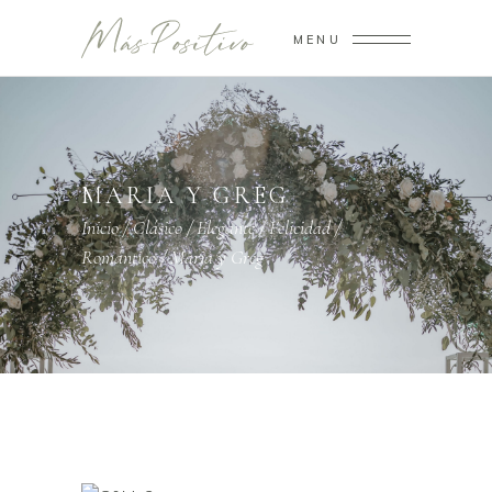
MENU
MARIA Y GREG
Inicio
/
Clásico
/
Elegante
/
Felicidad
/
Romántico
/
Maria y Greg