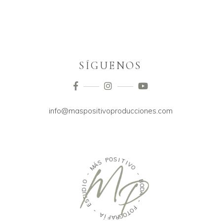
SÍGUENOS
info@maspositivoproducciones.com
Á
S
M
P
-
O
S
O
I
I
T
D
I
U
V
T
O
S
E
-
-
B
O
A
D
A
Í
F
A
-
R
G
F
O
O
T