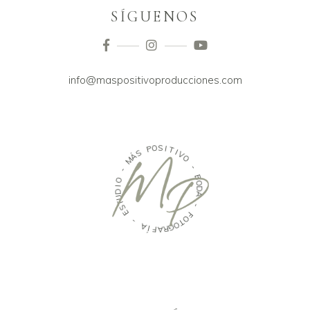
SÍGUENOS
info@maspositivoproducciones.com
O
S
P
I
T
S
I
Á
V
M
O
-
-
O
B
O
I
D
D
U
A
T
S
-
E
F
O
-
T
A
O
G
Í
F
R
A