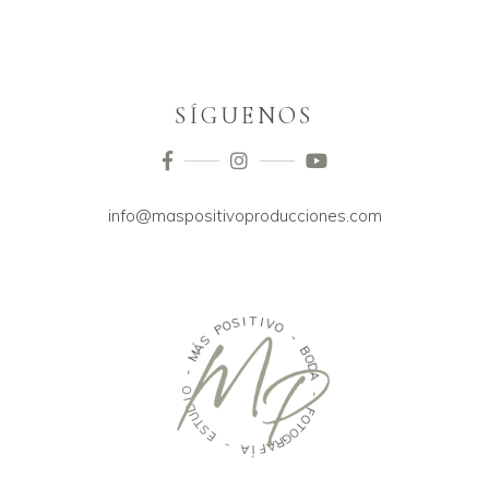
SÍGUENOS
info@maspositivoproducciones.com
I
S
T
O
I
P
V
O
S
Á
-
M
B
-
O
D
O
A
I
D
-
U
T
F
S
O
E
T
O
-
G
R
A
A
Í
F