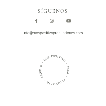
SÍGUENOS
info@maspositivoproducciones.com
S
Á
P
M
O
S
-
I
T
O
I
V
I
D
O
U
T
-
S
E
B
O
D
-
A
A
-
Í
F
A
F
R
O
G
T
O