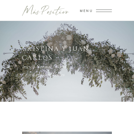
MENU
CRISTINA Y JUAN
CARLOS
Inicio
/
Natural
/
Playa
/
Cristina Y Juan Carlos