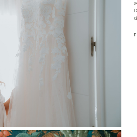
s
D
s