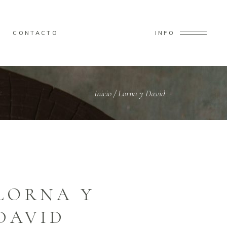
CONTACTO
INFO
Inicio
/
Lorna y David
LORNA Y
DAVID