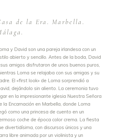
Casa de la Era. Marbella.
Málaga.
orna y David son una pareja irlandesa con un
stilo abierto y sencillo. Antes de la boda, David
 sus amigos disfrutaron de unos buenos puros,
ientras Lorna se relajaba con sus amigas y su
adre. El «first look» de Lorna sorprendió a
avid, dejándolo sin aliento. La ceremonia tuvo
ugar en la impresionante iglesia Nuestra Señora
e la Encarnación en Marbella, donde Lorna
legó como una princesa de cuento en un
ermoso coche de época color crema. La fiesta
ue divertidísima, con discursos únicos y una
arra libre animada por un violinista y un