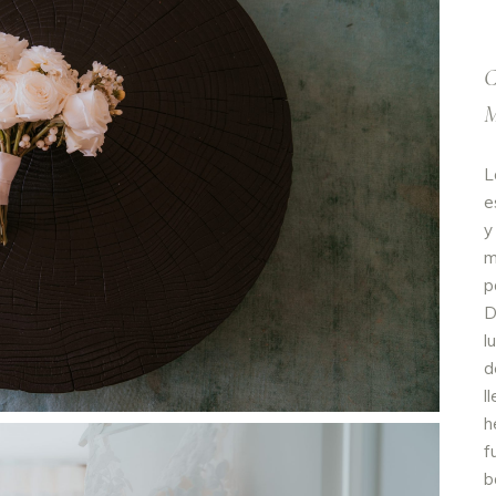
L
e
y
m
p
D
l
d
l
h
f
b