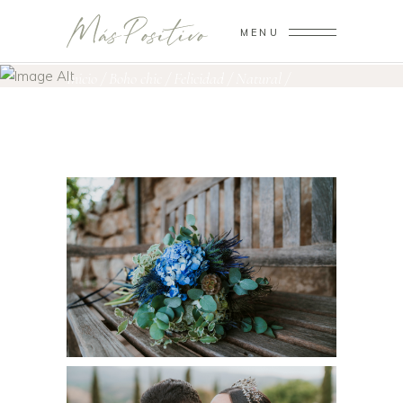
MENU
PAULA Y FRAN
Inicio
/
Boho chic
/
Felicidad
/
Natural
/
Romántico
/
Paula y Fran