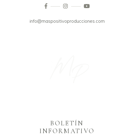
info@maspositivoproducciones.com
S
O
I
P
T
I
V
S
O
Á
M
-
-
B
O
O
D
I
D
A
U
T
-
S
E
F
O
T
-
O
G
A
R
Í
A
F
BOLETÍN
INFORMATIVO