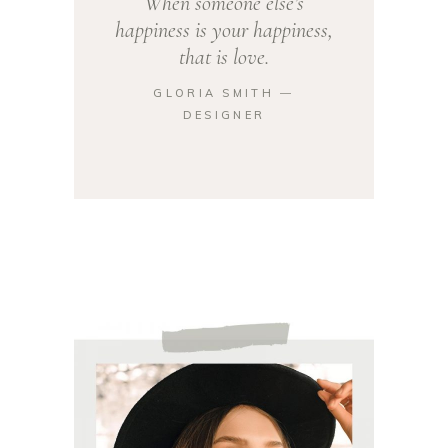
When someone else’s
happiness is your happiness,
that is love.
GLORIA SMITH ―
DESIGNER