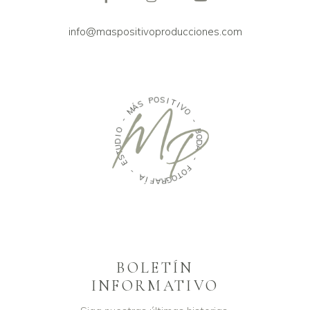
info@maspositivoproducciones.com
O
P
S
I
S
T
Á
M
I
V
O
-
-
O
I
B
D
O
U
D
T
A
S
E
-
-
F
O
A
T
Í
O
F
G
A
R
BOLETÍN
INFORMATIVO