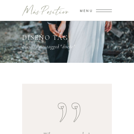
MENU
DISEÑO TAG
Inicio
/
Posts tagged "diseño"