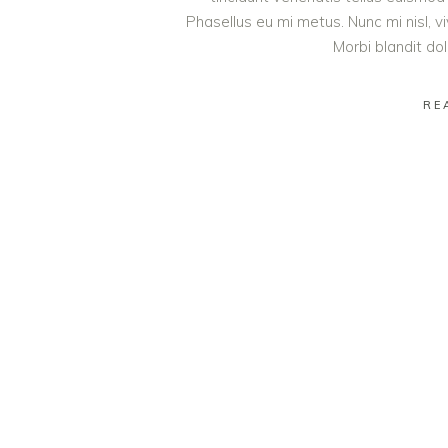
Phasellus eu mi metus. Nunc mi nisl, viv
Morbi blandit do
RE