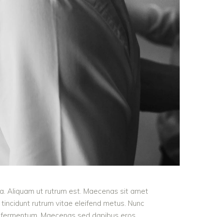
ula. Aliquam ut rutrum est. Maecenas sit amet
t tincidunt rutrum vitae eleifend metus. Nunc
od fermentum. Maecenas sed dapibus eros.