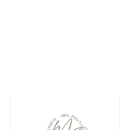
M
-
Á
S
O
I
P
D
O
U
S
T
I
S
T
E
I