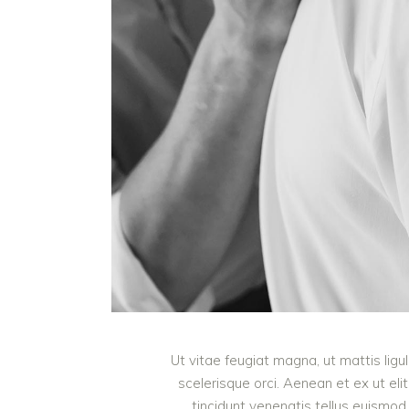
Ut vitae feugiat magna, ut mattis lig
scelerisque orci. Aenean et ex ut eli
tincidunt venenatis tellus euism