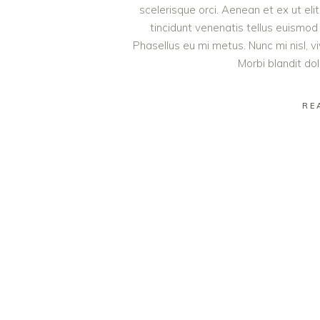
scelerisque orci. Aenean et ex ut eli
tincidunt venenatis tellus euism
Phasellus eu mi metus. Nunc mi nisl, viv
Morbi blandit do
RE