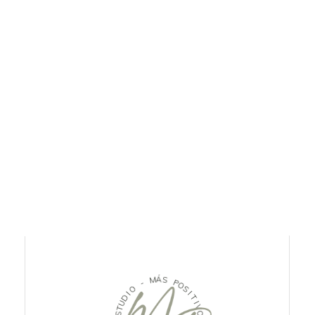
M
-
Á
S
O
I
P
D
O
U
S
T
I
S
T
E
I