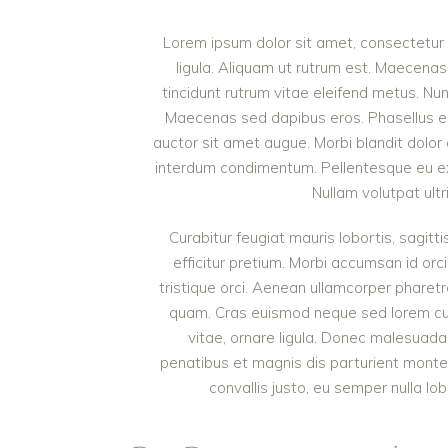
Lorem ipsum dolor sit amet, consectetur a
ligula. Aliquam ut rutrum est. Maecenas 
tincidunt rutrum vitae eleifend metus. Nu
Maecenas sed dapibus eros. Phasellus eu mi
auctor sit amet augue. Morbi blandit dolor
interdum condimentum. Pellentesque eu ex 
Nullam volutpat ultr
Curabitur feugiat mauris lobortis, sagittis
efficitur pretium. Morbi accumsan id orci
tristique orci. Aenean ullamcorper pharet
quam. Cras euismod neque sed lorem cursu
vitae, ornare ligula. Donec malesuada 
penatibus et magnis dis parturient monte
convallis justo, eu semper nulla lob