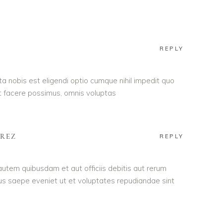
REPLY
a nobis est eligendi optio cumque nihil impedit quo
 facere possimus, omnis voluptas
AREZ
REPLY
utem quibusdam et aut officiis debitis aut rerum
us saepe eveniet ut et voluptates repudiandae sint