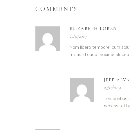
COMMENTS
ELIZABETH LOREN
27/11/2019
Nam libero tempore, cum solut
minus id quod maxime placeat
JEFF ALV
27/11/2019
Temporibus a
necessitatib