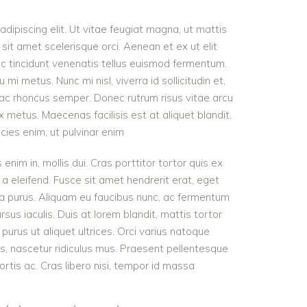
dipiscing elit. Ut vitae feugiat magna, ut mattis
sit amet scelerisque orci. Aenean et ex ut elit
nc tincidunt venenatis tellus euismod fermentum.
 metus. Nunc mi nisl, viverra id sollicitudin et,
 ac rhoncus semper. Donec rutrum risus vitae arcu
metus. Maecenas facilisis est at aliquet blandit.
icies enim, ut pulvinar enim
 enim in, mollis dui. Cras porttitor tortor quis ex
 a eleifend. Fusce sit amet hendrerit erat, eget
ra purus. Aliquam eu faucibus nunc, ac fermentum
s iaculis. Duis at lorem blandit, mattis tortor
purus ut aliquet ultrices. Orci varius natoque
s, nascetur ridiculus mus. Praesent pellentesque
ortis ac. Cras libero nisi, tempor id massa