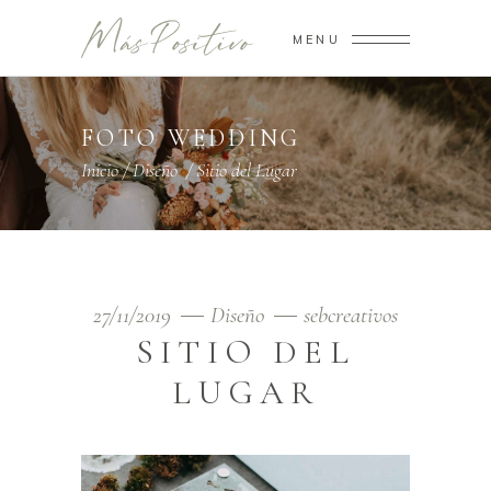
MENU
FOTO WEDDING
Inicio
/
Diseño
/
Sitio del Lugar
27/11/2019
Diseño
sebcreativos
SITIO DEL
LUGAR