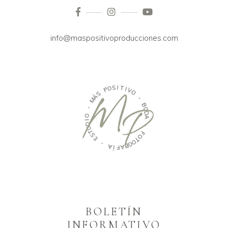
info@maspositivoproducciones.com
O
S
P
I
T
S
I
Á
V
M
O
-
-
O
B
I
O
D
D
U
A
T
S
-
E
F
-
O
T
A
O
Í
G
F
R
A
BOLETÍN
INFORMATIVO