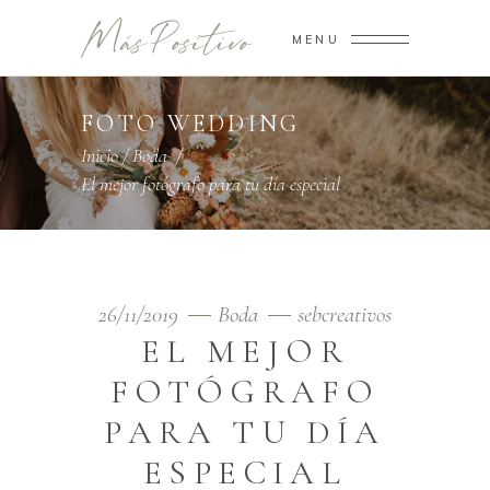
MENU
FOTO WEDDING
Inicio
/
Boda
/
El mejor fotógrafo para tu día especial
26/11/2019
Boda
sebcreativos
EL MEJOR
FOTÓGRAFO
PARA TU DÍA
ESPECIAL