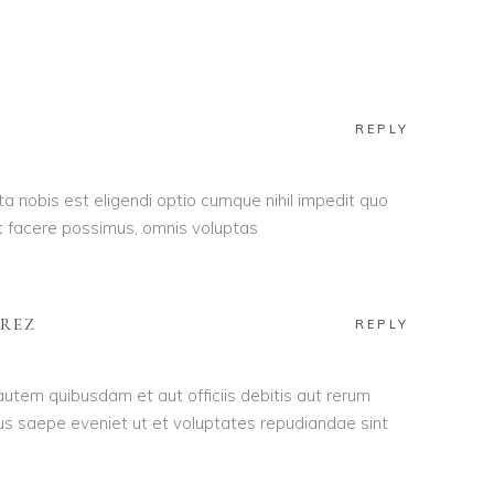
REPLY
a nobis est eligendi optio cumque nihil impedit quo
 facere possimus, omnis voluptas
AREZ
REPLY
utem quibusdam et aut officiis debitis aut rerum
us saepe eveniet ut et voluptates repudiandae sint