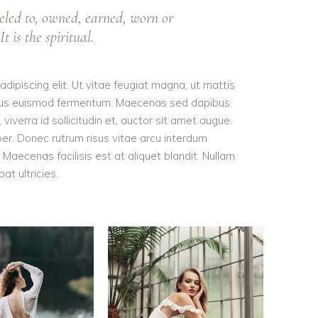
eled to, owned, earned, worn or
t is the spiritual.
dipiscing elit. Ut vitae feugiat magna, ut mattis
tellus euismod fermentum. Maecenas sed dapibus
viverra id sollicitudin et, auctor sit amet augue.
er. Donec rutrum risus vitae arcu interdum
aecenas facilisis est at aliquet blandit. Nullam
pat ultricies.