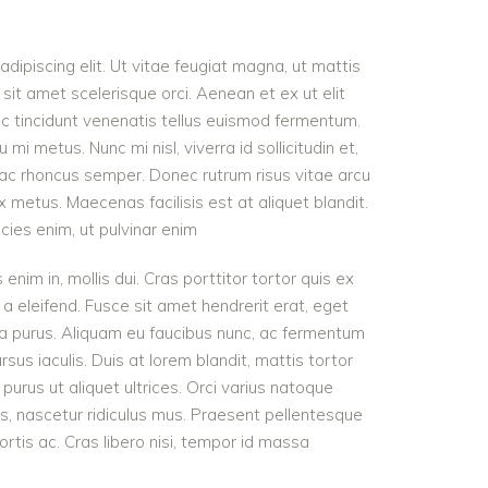
dipiscing elit. Ut vitae feugiat magna, ut mattis
sit amet scelerisque orci. Aenean et ex ut elit
nc tincidunt venenatis tellus euismod fermentum.
 metus. Nunc mi nisl, viverra id sollicitudin et,
 ac rhoncus semper. Donec rutrum risus vitae arcu
metus. Maecenas facilisis est at aliquet blandit.
icies enim, ut pulvinar enim
 enim in, mollis dui. Cras porttitor tortor quis ex
 a eleifend. Fusce sit amet hendrerit erat, eget
ra purus. Aliquam eu faucibus nunc, ac fermentum
s iaculis. Duis at lorem blandit, mattis tortor
purus ut aliquet ultrices. Orci varius natoque
s, nascetur ridiculus mus. Praesent pellentesque
ortis ac. Cras libero nisi, tempor id massa