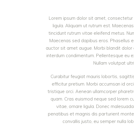
Lorem ipsum dolor sit amet, consectetur a
ligula. Aliquam ut rutrum est. Maecenas 
tincidunt rutrum vitae eleifend metus. Nu
Maecenas sed dapibus eros. Phasellus eu mi
auctor sit amet augue. Morbi blandit dolor
interdum condimentum. Pellentesque eu ex 
Nullam volutpat ultr
Curabitur feugiat mauris lobortis, sagittis
efficitur pretium. Morbi accumsan id orci
tristique orci. Aenean ullamcorper pharet
quam. Cras euismod neque sed lorem cursu
vitae, ornare ligula. Donec malesuada 
penatibus et magnis dis parturient monte
convallis justo, eu semper nulla lob