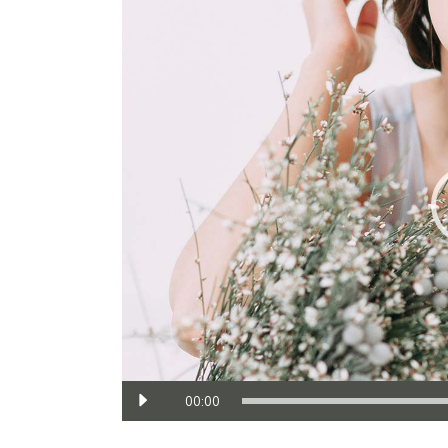
de
vídeo
00:00