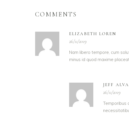
COMMENTS
ELIZABETH LOREN
26/11/2019
Nam libero tempore, cum solut
minus id quod maxime placeat
JEFF ALV
26/11/2019
Temporibus a
necessitatib